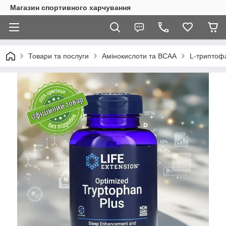
Магазин спортивного харчування
Товари та послуги
Амінокислоти та BCAA
L-триптофа