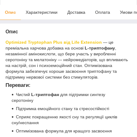
Опис
Характеристики
Доставка
Оплата
Умови п
Опис
Optimized Tryptophan Plus від Life Extension
— це
преміальна харчова добавка на основі
L-триптофану
,
незамінної амінокислоти, що бере участь у виробленні
серотоніну та мелатоніну — нейромедіаторів, що впливають
на настрій, сон і психоемоційний стан. Оптимізована
формула забезпечує хороше засвоєння триптофану та
підтримку нервової системи без стимуляторів.
Переваги:
Чистий
L-триптофан
для підтримки синтезу
серотоніну
Підтримка емоційного стану та стресостійкості
Сприяє покращенню якості сну та регуляції циклів
сну/неспання
Оптимізована формула для кращого засвоєння