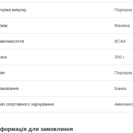
орма випуску
Порошок
Смак
Малина
мінокислоти
BCAA
ага
300 г
ип
Порошок
аковання
Банка
ип спортивного харчування
Амінокис
нформація для замовлення