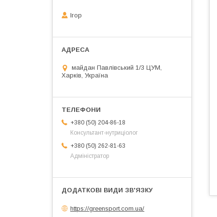
Ігор
майдан Павлівський 1/3 ЦУМ,
Харків, Україна
+380 (50) 204-86-18
Консультант-нутриціолог
+380 (50) 262-81-63
Адміністратор
https://greensport.com.ua/