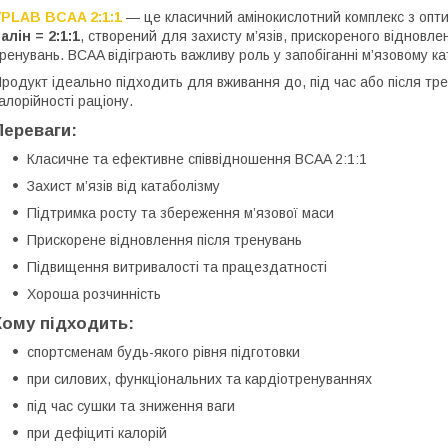
VPLAB BCAA 2:1:1
— це класичний амінокислотний комплекс з оп
алін = 2:1:1
, створений для захисту м’язів, прискореного відновле
ренувань. BCAA відіграють важливу роль у запобіганні м’язовому ка
родукт ідеально підходить для вживання до, під час або після тре
алорійності раціону.
Переваги:
Класичне та ефективне співвідношення BCAA 2:1:1
Захист м’язів від катаболізму
Підтримка росту та збереження м’язової маси
Прискорене відновлення після тренувань
Підвищення витривалості та працездатності
Хороша розчинність
Кому підходить:
спортсменам будь-якого рівня підготовки
при силових, функціональних та кардіотренуваннях
під час сушки та зниження ваги
при дефіциті калорій