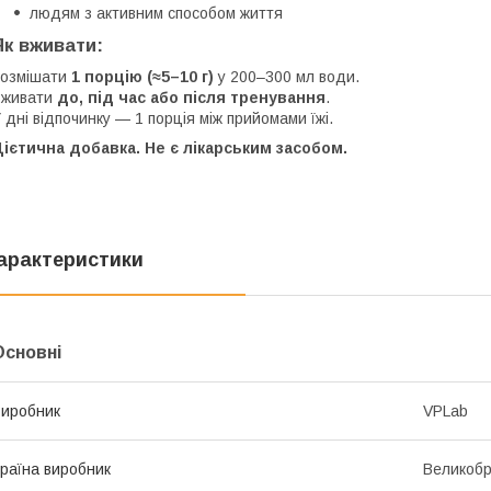
людям з активним способом життя
Як вживати:
Розмішати
1 порцію (≈5–10 г)
у 200–300 мл води.
Вживати
до, під час або після тренування
.
 дні відпочинку — 1 порція між прийомами їжі.
ієтична добавка. Не є лікарським засобом.
арактеристики
Основні
иробник
VPLab
раїна виробник
Великобр