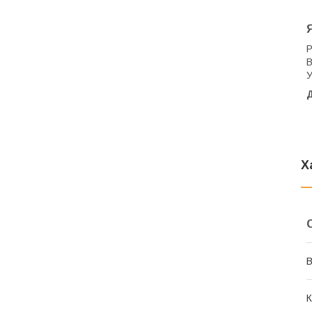
У
Д
Х
В
К