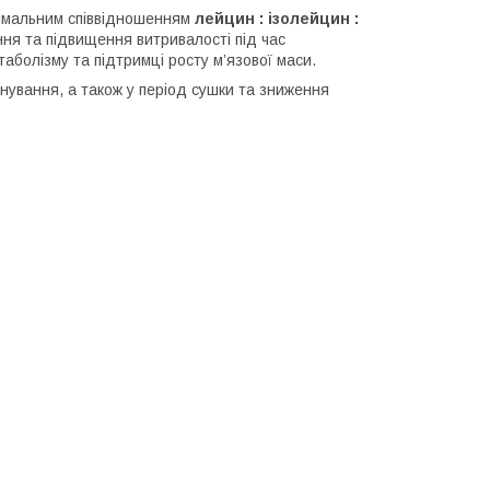
тимальним співвідношенням
лейцин : ізолейцин :
ння та підвищення витривалості під час
таболізму та підтримці росту м’язової маси.
нування, а також у період сушки та зниження