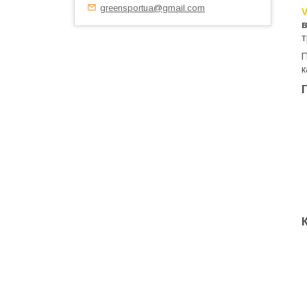
greensportua@gmail.com
в
т
П
к