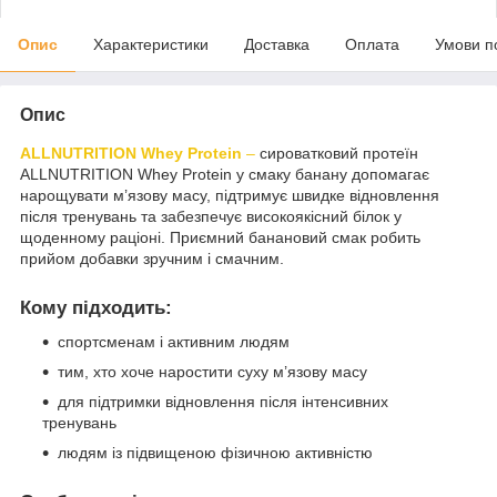
Опис
Характеристики
Доставка
Оплата
Умови п
Опис
ALLNUTRITION Whey Protein
–
сироватковий протеїн
ALLNUTRITION Whey Protein у смаку банану допомагає
нарощувати м’язову масу, підтримує швидке відновлення
після тренувань та забезпечує високоякісний білок у
щоденному раціоні. Приємний банановий смак робить
прийом добавки зручним і смачним.
Кому підходить:
спортсменам і активним людям
тим, хто хоче наростити суху м’язову масу
для підтримки відновлення після інтенсивних
тренувань
людям із підвищеною фізичною активністю