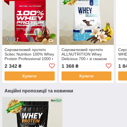
Сироватковий протеїн
Сироватковий протеїн
Сиро
Scitec Nutrition 100% Whey
ALLNUTRITION Whey
WHE
Protein Professional 1000 г
Delicious 700 г зі смаком
пол
шоколад-лісовий горіх
ванілі та банана
2 342
1 368
1 8
₴
₴
Купити
Купити
Акційні пропозиції та новинки