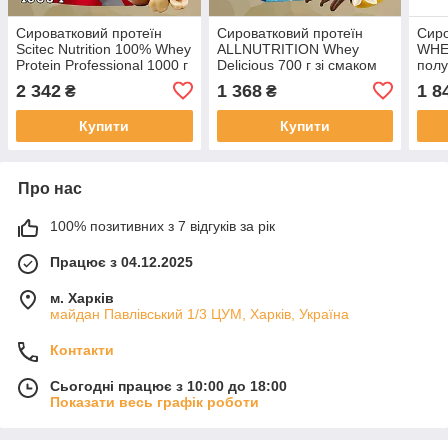
Сироватковий протеїн
Сироватковий протеїн
Сиро
Scitec Nutrition 100% Whey
ALLNUTRITION Whey
WHE
Protein Professional 1000 г
Delicious 700 г зі смаком
пол
шоколад-лісовий горіх
ванілі та банана
2 342
1 368
1 8
₴
₴
Купити
Купити
Про нас
100% позитивних з 7 відгуків за рік
Працює з 04.12.2025
м. Харків
майдан Павлівський 1/3 ЦУМ, Харків, Україна
Контакти
Сьогодні працює з 10:00 до 18:00
Показати весь графік роботи