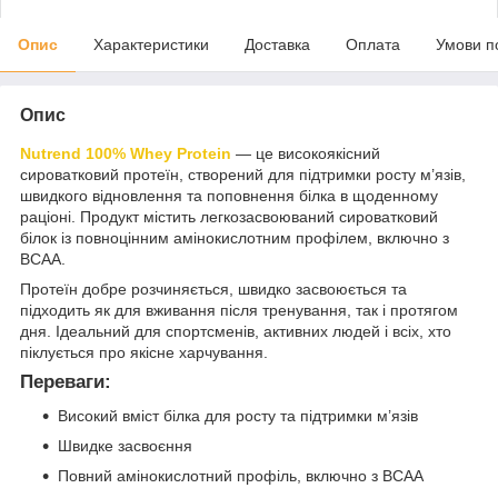
Опис
Характеристики
Доставка
Оплата
Умови п
Опис
Nutrend 100% Whey Protein
— це високоякісний
сироватковий протеїн, створений для підтримки росту м’язів,
швидкого відновлення та поповнення білка в щоденному
раціоні. Продукт містить легкозасвоюваний сироватковий
білок із повноцінним амінокислотним профілем, включно з
BCAA.
Протеїн добре розчиняється, швидко засвоюється та
підходить як для вживання після тренування, так і протягом
дня. Ідеальний для спортсменів, активних людей і всіх, хто
піклується про якісне харчування.
Переваги:
Високий вміст білка для росту та підтримки м’язів
Швидке засвоєння
Повний амінокислотний профіль, включно з BCAA