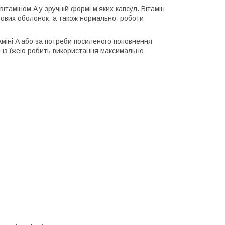
ітаміном A у зручній формі м’яких капсул. Вітамін
зових оболонок, а також нормальної роботи
іні A або за потреби посиленого поповнення
ом із їжею робить використання максимально