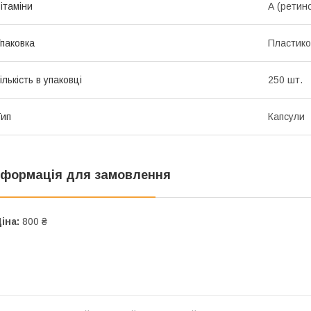
ітаміни
А (ретин
паковка
Пластико
ількість в упаковці
250 шт.
ип
Капсули
нформація для замовлення
іна:
800 ₴