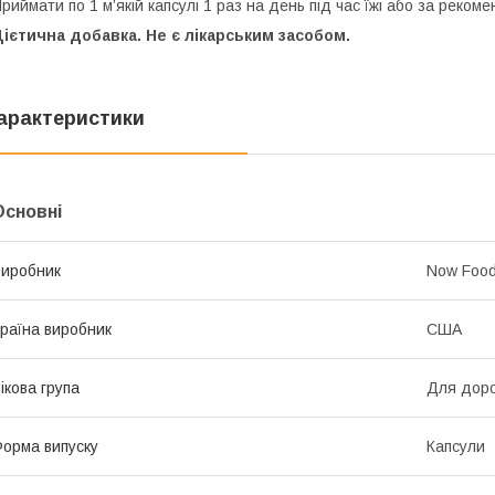
риймати по 1 м’якій капсулі 1 раз на день під час їжі або за реком
ієтична добавка. Не є лікарським засобом.
арактеристики
Основні
иробник
Now Foo
раїна виробник
США
ікова група
Для дор
орма випуску
Капсули