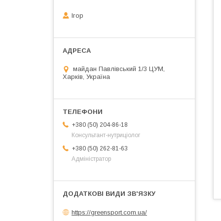
Ігор
майдан Павлівський 1/3 ЦУМ,
Харків, Україна
+380 (50) 204-86-18
Консультант-нутриціолог
+380 (50) 262-81-63
Адміністратор
https://greensport.com.ua/