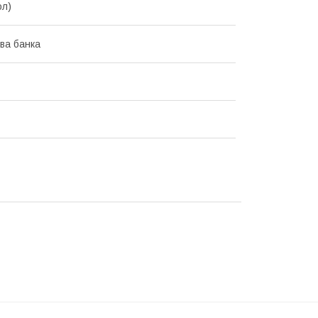
ол)
ва банка