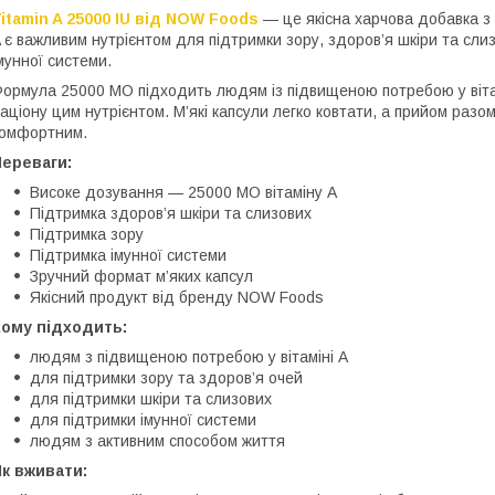
itamin A 25000 IU від NOW Foods
— це якісна харчова добавка з в
 є важливим нутрієнтом для підтримки зору, здоров’я шкіри та сли
мунної системи.
ормула 25000 МО підходить людям із підвищеною потребою у вітам
аціону цим нутрієнтом. М’які капсули легко ковтати, а прийом раз
омфортним.
Переваги:
Високе дозування — 25000 МО вітаміну A
Підтримка здоров’я шкіри та слизових
Підтримка зору
Підтримка імунної системи
Зручний формат м’яких капсул
Якісний продукт від бренду NOW Foods
Кому підходить:
людям з підвищеною потребою у вітаміні A
для підтримки зору та здоров’я очей
для підтримки шкіри та слизових
для підтримки імунної системи
людям з активним способом життя
к вживати: