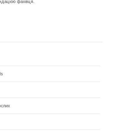
ендацією фахівця.
ds
ослих