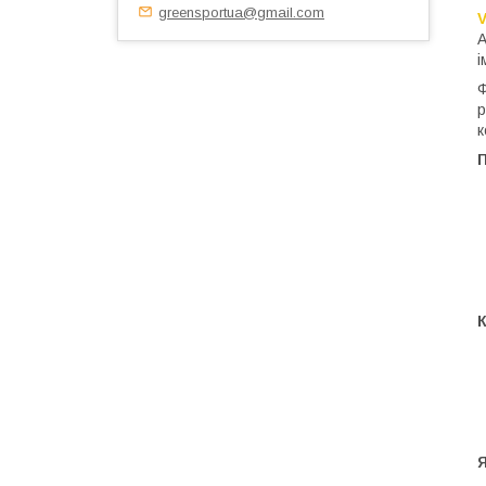
greensportua@gmail.com
V
A
і
Ф
р
к
Я