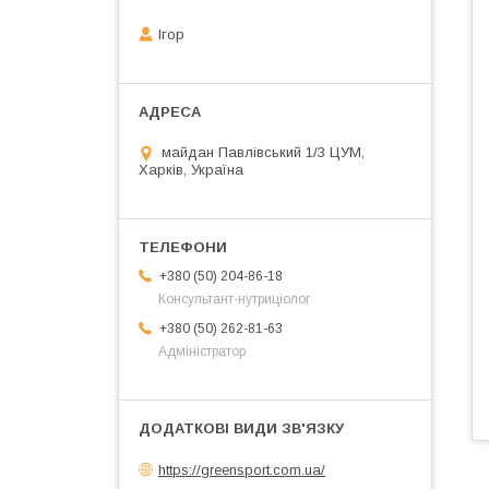
Ігор
майдан Павлівський 1/3 ЦУМ,
Харків, Україна
+380 (50) 204-86-18
Консультант-нутриціолог
+380 (50) 262-81-63
Адміністратор
https://greensport.com.ua/