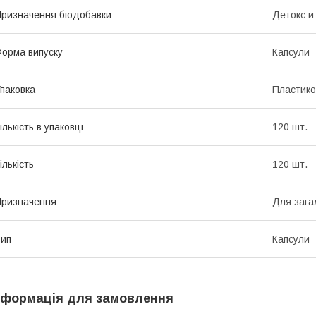
ризначення біодобавки
Детокс и
орма випуску
Капсули
паковка
Пластико
ількість в упаковці
120 шт.
ількість
120 шт.
ризначення
Для зага
ип
Капсули
нформація для замовлення