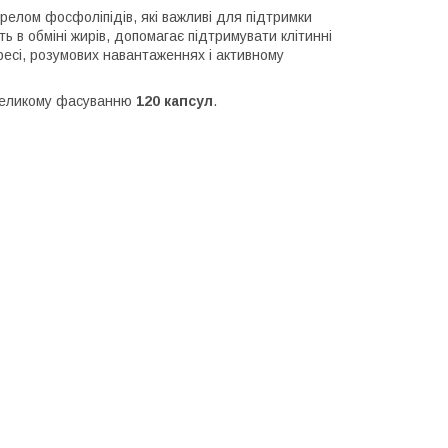
релом фосфоліпідів, які важливі для підтримки
ть в обміні жирів, допомагає підтримувати клітинні
есі, розумових навантаженнях і активному
 великому фасуванню
120 капсул
.