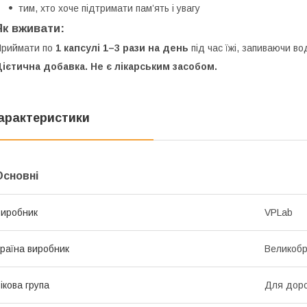
тим, хто хоче підтримати пам’ять і увагу
Як вживати:
Приймати по
1 капсулі 1–3 рази на день
під час їжі, запиваючи в
ієтична добавка. Не є лікарським засобом.
арактеристики
Основні
иробник
VPLab
раїна виробник
Великобр
ікова група
Для дор