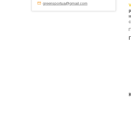
greensportua@gmail.com
V
р
м
с
П