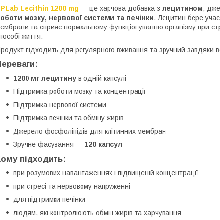
PLab Lecithin 1200 mg
— це харчова добавка з
лецитином
, дже
оботи мозку, нервової системи та печінки
. Лецитин бере учас
ембрани та сприяє нормальному функціонуванню організму при стр
пособі життя.
родукт підходить для регулярного вживання та зручний завдяки
Переваги:
1200 мг лецитину
в одній капсулі
Підтримка роботи мозку та концентрації
Підтримка нервової системи
Підтримка печінки та обміну жирів
Джерело фосфоліпідів для клітинних мембран
Зручне фасування —
120 капсул
Кому підходить:
при розумових навантаженнях і підвищеній концентрації
при стресі та нервовому напруженні
для підтримки печінки
людям, які контролюють обмін жирів та харчування