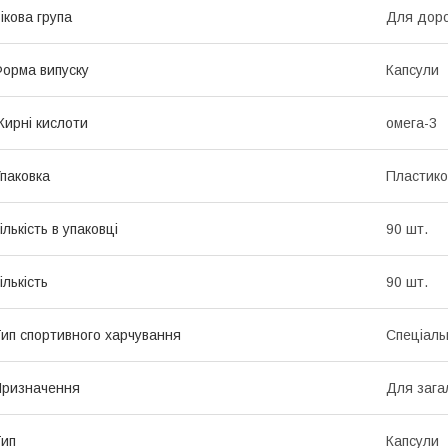
ікова група
Для дор
орма випуску
Капсули
ирні кислоти
омега-3
паковка
Пластико
ількість в упаковці
90 шт.
ількість
90 шт.
ип спортивного харчування
Спеціаль
ризначення
Для зага
ип
Капсули