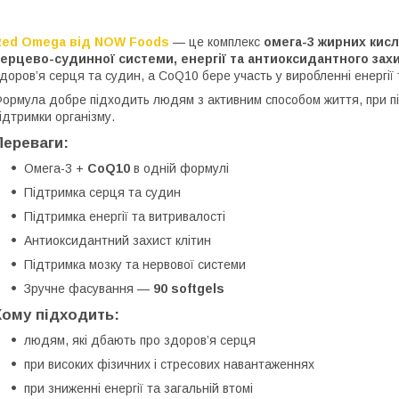
Red Omega від NOW Foods
— це комплекс
омега-3 жирних кисл
ерцево-судинної системи, енергії та антиоксидантного зах
доров’я серця та судин, а CoQ10 бере участь у виробленні енергії 
ормула добре підходить людям з активним способом життя, при 
ідтримки організму.
Переваги:
Омега-3 +
CoQ10
в одній формулі
Підтримка серця та судин
Підтримка енергії та витривалості
Антиоксидантний захист клітин
Підтримка мозку та нервової системи
Зручне фасування —
90 softgels
Кому підходить:
людям, які дбають про здоров’я серця
при високих фізичних і стресових навантаженнях
при зниженні енергії та загальній втомі