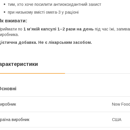
тим, хто хоче посилити антиоксидантний захист
при низькому вмісті омега-3 у раціоні
Як вживати:
Приймати по
1 м’якій капсулі 1–2 рази на день
під час їжі, запив
иробника.
ієтична добавка. Не є лікарським засобом.
арактеристики
Основні
иробник
Now Foo
раїна виробник
США