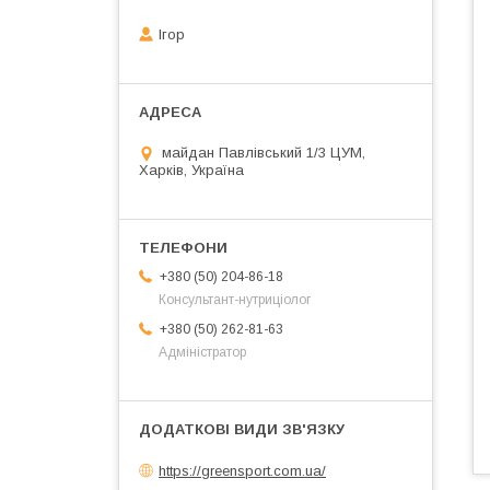
Ігор
майдан Павлівський 1/3 ЦУМ,
Харків, Україна
+380 (50) 204-86-18
Консультант-нутриціолог
+380 (50) 262-81-63
Адміністратор
https://greensport.com.ua/