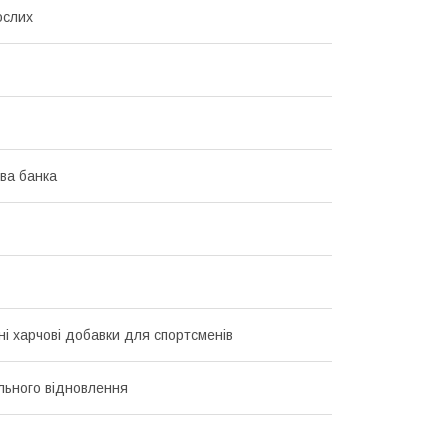
ослих
ва банка
ні харчові добавки для спортсменів
льного відновлення