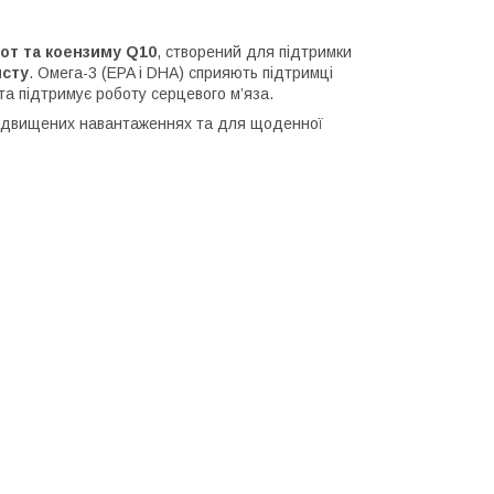
от та коензиму Q10
, створений для підтримки
исту
. Омега-3 (EPA і DHA) сприяють підтримці
та підтримує роботу серцевого м’яза.
підвищених навантаженнях та для щоденної