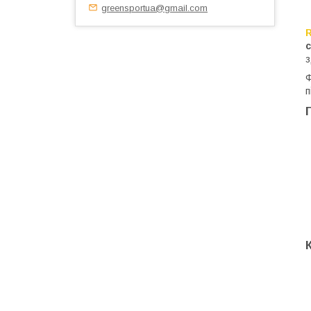
greensportua@gmail.com
с
з
Ф
п