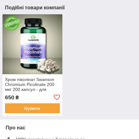
Подібні товари компанії
Хром піколінат Swanson
Chromium Picolinate 200
мкг 200 капсул - для
контролю рівня цукру,
650
₴
апетиту та підтримки
метаболізму
Купити
Про нас