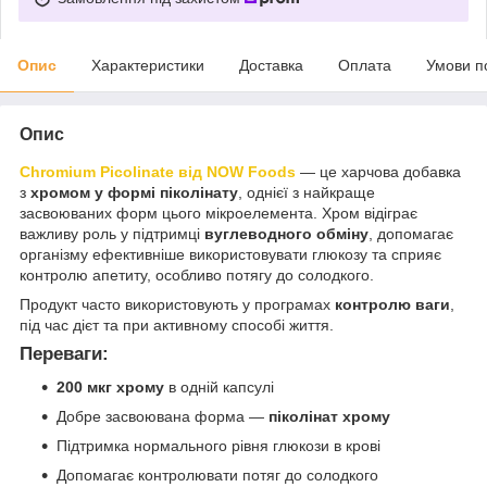
Опис
Характеристики
Доставка
Оплата
Умови п
Опис
Chromium Picolinate від NOW Foods
— це харчова добавка
з
хромом у формі піколінату
, однієї з найкраще
засвоюваних форм цього мікроелемента. Хром відіграє
важливу роль у підтримці
вуглеводного обміну
, допомагає
організму ефективніше використовувати глюкозу та сприяє
контролю апетиту, особливо потягу до солодкого.
Продукт часто використовують у програмах
контролю ваги
,
під час дієт та при активному способі життя.
Переваги:
200 мкг хрому
в одній капсулі
Добре засвоювана форма —
піколінат хрому
Підтримка нормального рівня глюкози в крові
Допомагає контролювати потяг до солодкого