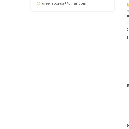
greensportua@gmail.com
K
м
Г
з