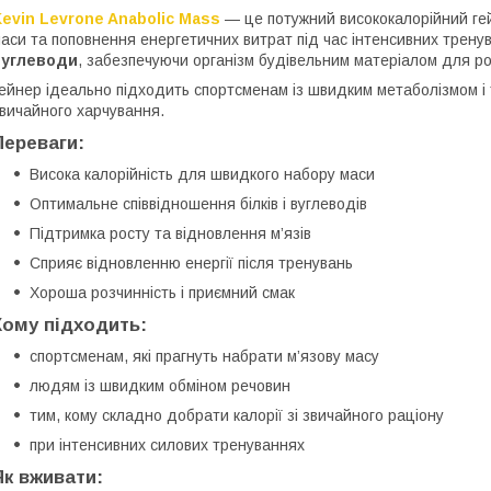
evin Levrone Anabolic Mass
— це потужний висококалорійний гей
аси та поповнення енергетичних витрат під час інтенсивних трен
вуглеводи
, забезпечуючи організм будівельним матеріалом для рос
ейнер ідеально підходить спортсменам із швидким метаболізмом і
вичайного харчування.
Переваги:
Висока калорійність для швидкого набору маси
Оптимальне співвідношення білків і вуглеводів
Підтримка росту та відновлення м’язів
Сприяє відновленню енергії після тренувань
Хороша розчинність і приємний смак
Кому підходить:
спортсменам, які прагнуть набрати м’язову масу
людям із швидким обміном речовин
тим, кому складно добрати калорії зі звичайного раціону
при інтенсивних силових тренуваннях
Як вживати: