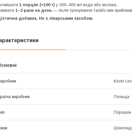
Розмішати
1 порцію (≈100 г)
у 300–400 мл води або молока.
Вживати
1–2 рази на день
— після тренування та/або між прийомам
ієтична добавка. Не є лікарським засобом.
арактеристики
Основні
иробник
Kevin Le
раїна виробник
Польща
ип
Порошок
Смак
Шоколад