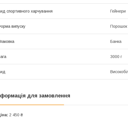
ид спортивного харчування
Гейнери
орма випуску
Порошок
паковка
Банка
ага
3000 г
Вид
Високобі
нформація для замовлення
іна:
2 450 ₴