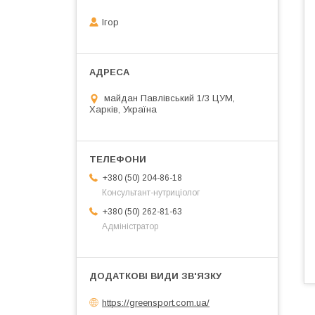
Ігор
майдан Павлівський 1/3 ЦУМ,
Харків, Україна
+380 (50) 204-86-18
Консультант-нутриціолог
+380 (50) 262-81-63
Адміністратор
https://greensport.com.ua/