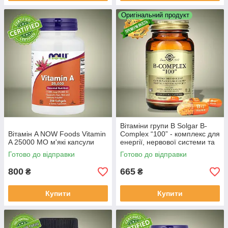
Оригінальний продукт
Вітаміни групи B Solgar B-
Вітамін A NOW Foods Vitamin
Complex “100” - комплекс для
A 25000 МО м'які капсули
енергії, нервової системи та
підтримки обміну речовин
Готово до відправки
Готово до відправки
800
665
₴
₴
Купити
Купити