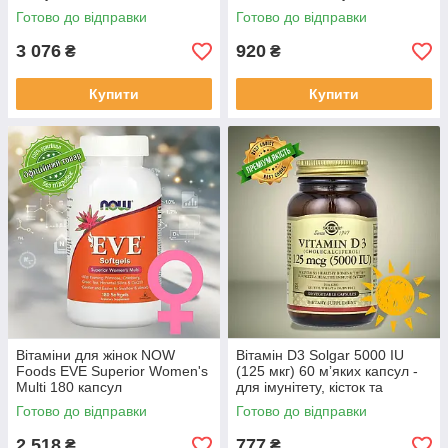
Готово до відправки
Готово до відправки
3 076
920
₴
₴
Купити
Купити
Вітаміни для жінок NOW
Вітамін D3 Solgar 5000 IU
Foods EVE Superior Women's
(125 мкг) 60 мʼяких капсул -
Multi 180 капсул
для імунітету, кісток та
підтримки рівня вітаміну D
Готово до відправки
Готово до відправки
2 518
777
₴
₴