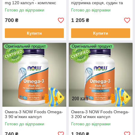
mg 120 капсул - комплекс
підтримка серця, судин та
жирних кислот для серця,
рівня холестерину з
Готово до відправки
Готово до відправки
шкіри та суглобів
коензимом Q10
700
1 205
₴
₴
Купити
Купити
Оригінальний продукт
Оригінальний продукт
Омега-3 NOW Foods Omega-
Омега-3 NOW Foods Omega-
3 90 м'яких капсул
3 200 м'яких капсул
Готово до відправки
Готово до відправки
740
1 260
₴
₴