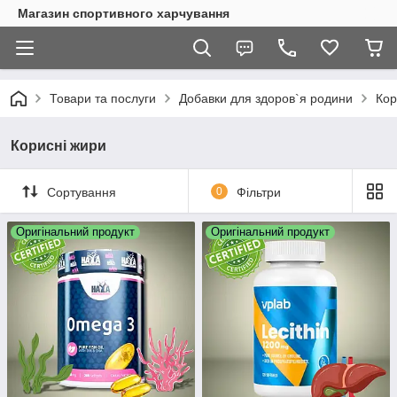
Магазин спортивного харчування
Товари та послуги
Добавки для здоров`я родини
Кор
Корисні жири
Сортування
0
Фільтри
Оригінальний продукт
Оригінальний продукт